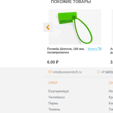
ПОХОЖИЕ ТОВАРЫ
ангард 220
Купить
Пломба Шоплок, 180 мм,
Купить
А
полипропилен
д
6.00 ₽
3
info@aceplomb25.ru
+7 (423
УРАЛ
С
Екатеринбург
Но
Челябинск
Кр
Пермь
Ке
Тюмень
То