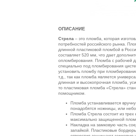
ОПИСАНИЕ
Стрела
– это пломба, которая изгото
потребностей российского рынка. Пл
длинной пластиковой пломбой в Росс
составляет 520 мм, что дает дополни
опломбирования. Пломба с рабочей д
специально под пломбирования цисте
установить пломбу при пломбировании
т.д., так как пломба является универс
длинная и высокопрочная пломба, усил
то пластиковая пломба «Стрела» ст
помощником.
Пломба устанавливается вручну
понадобятся ножницы, или небо
Пломба Стрела состоит из трех 
максимально защищенной пломб
Накладка на замковую часть со
запайкой. Пластиковые бордюры
отверстия защищают замковую ча