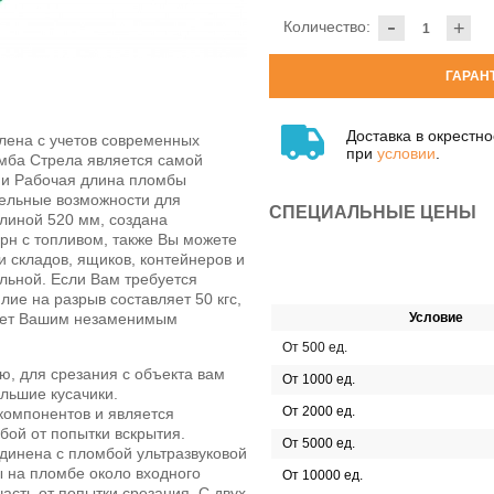
-
Количество:
+
ГАРАН
Доставка в окрестн
влена с учетов современных
при
условии
.
омба Стрела является самой
ии Рабочая длина пломбы
тельные возможности для
СПЕЦИАЛЬНЫЕ ЦЕНЫ
линой 520 мм, создана
рн с топливом, также Вы можете
 складов, ящиков, контейнеров и
альной. Если Вам требуется
ие на разрыв составляет 50 кгс,
анет Вашим незаменимым
Условие
От 500 ед.
ю, для срезания с объекта вам
От 1000 ед.
льшие кусачики.
От 2000 ед.
компонентов и является
ой от попытки вскрытия.
От 5000 ед.
единена с пломбой ультразвуковой
 на пломбе около входного
От 10000 ед.
сть от попытки срезания. С двух