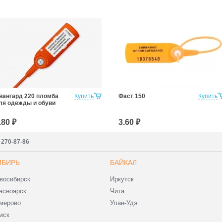
вангард 220 пломба
Купить
Фаст 150
Купить
ля одежды и обуви
.80 ₽
3.60 ₽
) 270-87-86
ИБИРЬ
БАЙКАЛ
восибирск
Иркутск
асноярск
Чита
мерово
Улан-Удэ
мск