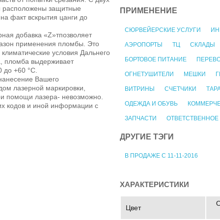
бы расположены защитные
ПРИМЕНЕНИЕ
на факт вскрытия цанги до
СЮРВЕЙЕРСКИЕ УСЛУГИ
ИН
рная добавка «Z»тпозволяет
азон применения пломбы. Это
АЭРОПОРТЫ
ТЦ
СКЛАДЫ
 климатические условия Дальнего
БОРТОВОЕ ПИТАНИЕ
ПЕРЕВ
а, пломба выдерживает
 до +60 °C.
ОГНЕТУШИТЕЛИ
МЕШКИ
Г
нанесение Вашего
дом лазерной маркировки,
ВИТРИНЫ
СЧЕТЧИКИ
ТАР
ри помощи лазера- невозможно.
ОДЕЖДА И ОБУВЬ
КОММЕРЧЕ
х кодов и иной информации с
ЗАПЧАСТИ
ОТВЕТСТВЕННОЕ
ДРУГИЕ ТЭГИ
В ПРОДАЖЕ С 11-11-2016
ХАРАКТЕРИСТИКИ
О
Цвет