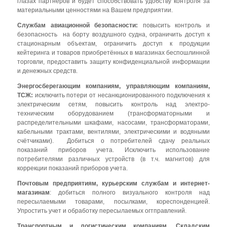
глазах партнеров и будет способствовать удобству контроля за
материальными ценностями на Вашем предприятии.
Службам авиационной безопасности:
повысить контроль и
безопасность на борту воздушного судна, ограничить доступ к
стационарным объектам, ограничить доступ к продукции
кейтеринга и товаров приобретённых в магазинах беспошлинной
торговли, предоставить защиту конфиденциальной информации
и денежных средств.
Энергосберегающим компаниям, управляющим компаниям,
ТСЖ:
исключить потери от несанкционированного подключения к
электрическим сетям, повысить контроль над электро-
техническим оборудованием (трансформаторными и
распределительными шкафами, насосами, трансформаторами,
кабельными трактами, вентилями, электрическими и водяными
счётчиками). Добиться о потребителей сдачу реальных
показаний приборов учета. Исключить использование
потребителями различных устройств (в т.ч. магнитов) для
коррекции показаний приборов учета.
Почтовым предприятиям, курьерским службам и интернет-
магазинам
: добиться полного визуального контроля над
пересылаемыми товарами, посылками, кореспонденцией.
Упростить учет и обработку пересылаемых огтправлений.
Транспортным и логистическим компаниям. Складским