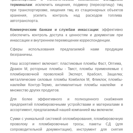
терминалам
: исключить хищения, подмену (пересортицу) тмц
при транспортировке, хищения тмц из стационарных объектов
хранения, усилить контроль над расходом топлива
автотранспорта.
Коммерческим банкам и службам инкассации
: эффективно
обеспечить контроль доступа к ценностям и документам при
инкассации и внутреннем перемещении корреспонденции.
Сферы использования предлагаемой нами продукции
безграничны.
Наш ассортимент включает: пластиковые пломбы Фаст, Оптима,
Дракон М, роторные пломбы - Твист, пломбы применяемые с
пломбировочной проволокой Эксперт, Крабсил, Защелка;
металлические силовые пломбы Комбилок М, Фликлок; пломбы-
наклейки Контур-Термо, антимагнитные пломбы наклейки и
множество других продуктов.
Для более эффективного и полноценного снабжения
предприятий пломбировочными устройствами и материалами в
ассортимент, предлагаемый нашей компанией мы включили:
Сумки с уникальной системой опломбирования, пломбировочную
проволоку и пломбировочные тросы, пакеты СД (для
сопроводительной документации), инструмент для снятия