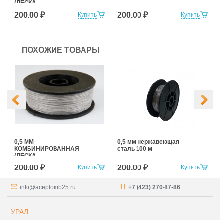
(ЛЕСКА
+НЕРЖАВЕЮЩАЯ
200.00 ₽
200.00 ₽
Купить
Купить
СТАЛЬ) 100 м
ПОХОЖИЕ ТОВАРЫ
0,5 ММ
0,5 мм нержавеющая
КОМБИНИРОВАННАЯ
сталь 100 м
(ЛЕСКА
+НЕРЖАВЕЮЩАЯ
200.00 ₽
200.00 ₽
Купить
Купить
СТАЛЬ) 100 м
info@aceplomb25.ru
+7 (423) 270-87-86
УРАЛ