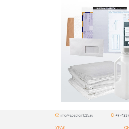
info@aceplomb25.ru
+7 (423
УРАЛ
С