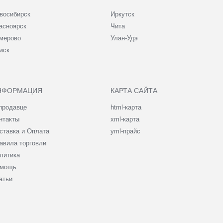
восибирск
Иркутск
асноярск
Чита
мерово
Улан-Удэ
мск
НФОРМАЦИЯ
КАРТА САЙТА
продавце
html-карта
нтакты
xml-карта
ставка и Оплата
yml-прайс
авила торговли
литика
мощь
атьи