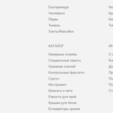
Екатеринбург
Но
Челябинск
Кр
Пермь
Ке
Тюмень
То
Ханты-Мансийск
КАТАЛОГ
И
Номерные пломбы
О 
Специальные пакеты
Ко
Хранение ключей
До
Контрольные браслеты
Пр
Сургуч
По
Инструмент
По
Шпагаты и нити
Ст
Емкости для проб
Крышки для бочек
Блокираторы кранов