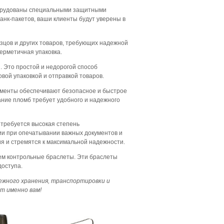
оборудованы специальными защитными
нк-пакетов, ваши клиенты будут уверены в
азцов и других товаров, требующих надежной
герметичная упаковка.
 Это простой и недорогой способ
вой упаковкой и отправкой товаров.
ументы обеспечивают безопасное и быстрое
ание пломб требует удобного и надежного
 требуется высокая степень
ии при опечатывании важных документов и
я и стремятся к максимальной надежности.
аем контрольные браслеты. Эти браслеты
доступа.
ежного хранения, транспортировки и
т именно вам!