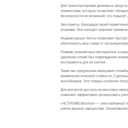
Для транспортировки денежных средств,
элементами, которые позволяют обнаруж
безопасности их вложений, что повысит 
Зип-пакеты, благодаря своей герметичн
упаковки. Они находят широкое применени
Индикаторные ленты позволяют быстро и
обезопасить ваш товар от несанкционир
Помимо упаковочных материалов, в наш
удаление пломб без повреждения упаков
инструмента для их снятия.
Также мы предлагаем свинцовые пломбы 
криминалистической стойкости. Сургуч
контейнеров. Эти товары особенно поп
Для контроля доступа на массовых меро
помогают эффективно организовать учет
«АСПЛОМБ-Восток» — это надёжный пост
учета вашего имущества. Ознакомьтес