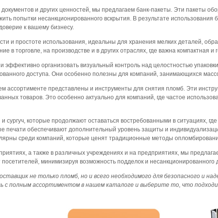
 документов и других ценностей, мы предлагаем банк-пакеты. Эти пакеты 
ить попытки несанкционированного вскрытия. В результате использования ба
доверие к вашему бизнесу.
ости и простоте использования, идеальны для хранения мелких деталей, обр
е в торговле, на производстве и в других отраслях, где важна компактная и 
 эффективно организовать визуальный контроль над целостностью упаковки.
ованного доступа. Они особенно полезны для компаний, занимающихся массо
ем ассортименте представлены и инструменты для снятия пломб. Эти инстр
анных товаров. Это особенно актуально для компаний, где частое использов
и сургуч, которые продолжают оставаться востребованными в ситуациях, где
ные печати обеспечивают дополнительный уровень защиты и индивидуализац
улярны среди компаний, которые ценят традиционные методы опломбировани
приятиях, а также в различных учреждениях и на предприятиях, мы предлаг
 посетителей, минимизируя возможность подделок и несанкционированного 
авщик не только пломб, но и всего необходимого для безопасного и над
ь с полным ассортиментом в нашем каталоге и выберите то, что подходи