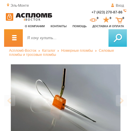
Эль-Монте
Вход
+7 (423) 270-87-86
За
0
0
0
о
О КОМПАНИИ
КОНТАКТЫ
ПОМОЩЬ
ДОСТАВКА И ОПЛАТА
зв
Аспломб-Восток
Каталог
Номерные пломбы
Силовые
пломбы и тросовые пломбы