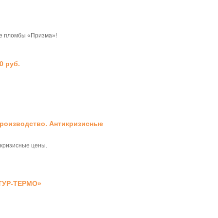
е пломбы «Призма»!
0 руб.
производство. Антикризисные
икризисные цены.
НТУР-ТЕРМО»