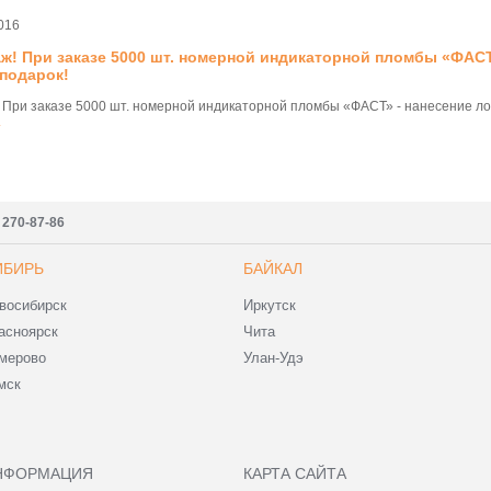
016
ж! При заказе 5000 шт. номерной индикаторной пломбы «ФАСТ
подарок!
 При заказе 5000 шт. номерной индикаторной пломбы «ФАСТ» - нанесение лог
.
) 270-87-86
ИБИРЬ
БАЙКАЛ
восибирск
Иркутск
асноярск
Чита
мерово
Улан-Удэ
мск
НФОРМАЦИЯ
КАРТА САЙТА