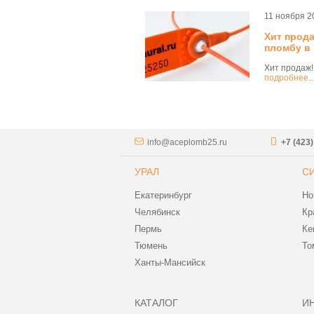
11 ноября 2
Хит прода
пломбу в 
Хит продаж!
подробнее..
info@aceplomb25.ru
+7 (423
УРАЛ
С
Екатеринбург
Но
Челябинск
Кр
Пермь
Ке
Тюмень
То
Ханты-Мансийск
КАТАЛОГ
И