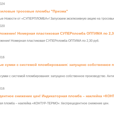
024
 силовые тросовые пломбы "Призма"
ые Новости от «СУПЕРПЛОМБА»! Запускаем эксклюзивную акцию на тросовы
.
020
ложение! Номерная пластиковая СУПЕРпломба ОПТИМА по 2,3
жение! Номерная пластиковая СУПЕРпломба ОПТИМА по 2,30 руб.
.
016
ые сумки с системой пломбирования: запущено собственное 
сумки с системой пломбирования: запущено собственное производство. Ант
.
016
дентное снижение цен! Индикаторная пломба – наклейка «КО
ая пломба – наклейка «КОНТУР-ТЕРМО»: беспрецедентное снижение цен.
.