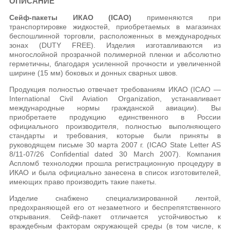
ОПИСАНИЕ
Сейф-пакеты ИКАО (ICAO)
применяются при
транспортировке жидкостей, приобретаемых в магазинах
беспошлинной торговли, расположенных в международных
зонах (DUTY FREE). Изделия изготавливаются из
многослойной прозрачной полимерной пленки и абсолютно
герметичны, благодаря усиленной прочности и увеличенной
ширине (15 мм) боковых и донных сварных швов.
Продукция полностью отвечает требованиям ИКАО (ICAO —
International Civil Aviation Organization, устанавливает
международные нормы гражданской авиации). Вы
приобретаете продукцию единственного в России
официального производителя, полностью выполняющего
стандарты и требования, которые были приняты в
руководящем письме 30 марта 2007 г. (ICAO State Letter AS
8/11-07/26 Confidential dated 30 March 2007). Компания
Аспломб технолоджи прошла регистрационную процедуру в
ИКАО и была официально занесена в список изготовителей,
имеющих право производить такие пакеты.
Изделие снабжено специализированной лентой,
предохраняющей его от незаметного и беспрепятственного
открывания. Сейф-пакет отличается устойчивостью к
враждебным факторам окружающей среды (в том числе, к