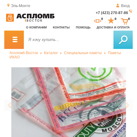
Эль-Монте
Вход
+7 (423) 270-87-86
За
0
0
0
о
О КОМПАНИИ
КОНТАКТЫ
ПОМОЩЬ
ДОСТАВКА И ОПЛАТА
зв
Аспломб-Восток
Каталог
Специальные пакеты
Пакеты
ИКАО