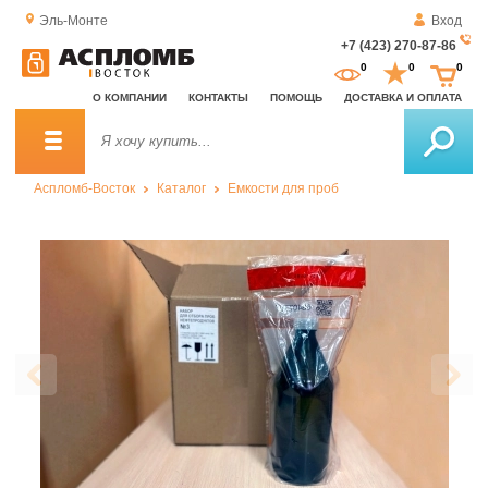
Эль-Монте
Вход
+7 (423) 270-87-86
За
0
0
0
о
О КОМПАНИИ
КОНТАКТЫ
ПОМОЩЬ
ДОСТАВКА И ОПЛАТА
зв
Аспломб-Восток
Каталог
Емкости для проб