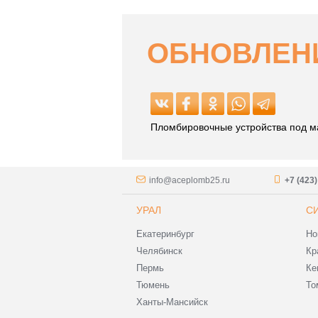
ОБНОВЛЕНИ
Пломбировочные устройства под ма
info@aceplomb25.ru
+7 (423
УРАЛ
С
Екатеринбург
Но
Челябинск
Кр
Пермь
Ке
Тюмень
То
Ханты-Мансийск