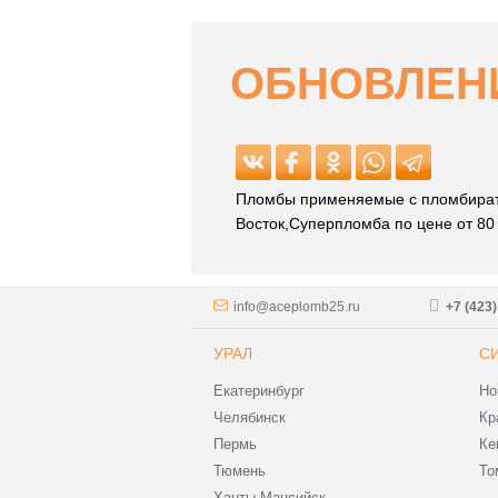
ОБНОВЛЕНИ
Пломбы применяемые с пломбират
Восток,Суперпломба по цене от 80 
info@aceplomb25.ru
+7 (423
УРАЛ
С
Екатеринбург
Но
Челябинск
Кр
Пермь
Ке
Тюмень
То
Ханты-Мансийск