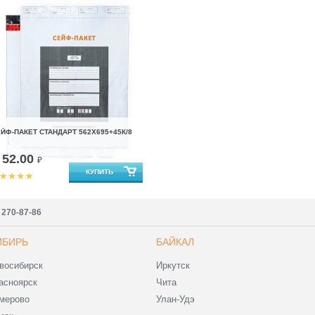
ЙФ-ПАКЕТ СТАНДАРТ 562Х695+45К/8
52.00
т
₽
) 270-87-86
ИБИРЬ
БАЙКАЛ
восибирск
Иркутск
асноярск
Чита
мерово
Улан-Удэ