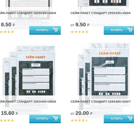
ЙФ-ПАКЕТ СТАНДАРТ 162Х245+30К/6
СЕЙФ-ПАКЕТ СТАНДАРТ 205Х295+45К/6
8.50
9.50
т
₽
от
₽
ЙФ-ПАКЕТ СТАНДАРТ 296Х400+45К/6
СЕЙФ-ПАКЕТ СТАНДАРТ 328Х485+50К/7
15.60
20.00
т
₽
от
₽