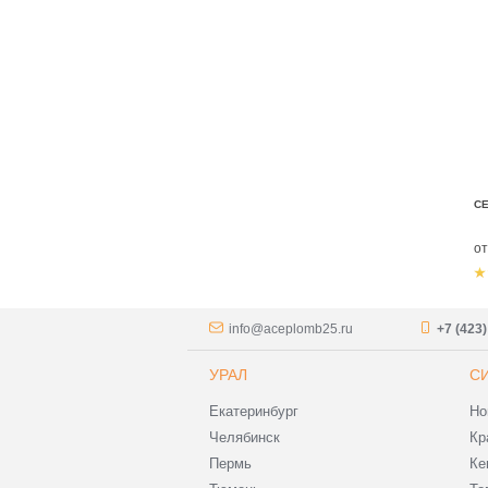
СЕ
о
info@aceplomb25.ru
+7 (423
УРАЛ
С
Екатеринбург
Но
Челябинск
Кр
Пермь
Ке