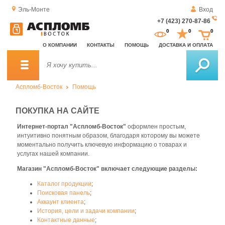
Эль-Монте
Вход
+7 (423) 270-87-86
За
0
0
0
о
О КОМПАНИИ
КОНТАКТЫ
ПОМОЩЬ
ДОСТАВКА И ОПЛАТА
зв
Аспломб-Восток
Помощь
ПОКУПКА НА САЙТЕ
Интернет-портал "Аспломб-Восток"
оформлен простым,
интуитивно понятным образом, благодаря которому вы можете
моментально получить ключевую информацию о товарах и
услугах нашей компании.
Магазин "Аспломб-Восток" включает следующие разделы:
Каталог продукции
;
Поисковая панель
;
Аккаунт клиента
;
История, цели и задачи компании
;
Контактные данные
;