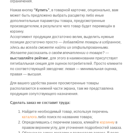
ограничения.
Нажав кнопку
"Купить"
, в товарной карточке, опционально, вам
может быть предложено выбрать расцветку либо иные
дополнительные параметры товара, предусмотренные
производителем, в результате чего товар будет перемещён в
корзину.
Ассортимент продукции достаточно велик, выделить нужные
позиции достаточно просто —
добавляйте товары в избранное,
здесь вы всегда сможете найти их отфильтрованными
.
Желаете рассказать о своём впечатлении о товаре?
—
выставляйте рейтинг
, для этого в наименовании присутствует
пятибалльная секция для оценок потребителей. Просто кликните
по соответствующей звездочке: левая — минимальная оценка,
правая — высшая.
Для вашего удобства ранее просмотренные товары
располагаются в нижней части экрана, там же представлена
продукция сопутствующего назначения.
Сделать заказ не составит труда:
Найдите необходимый товар, используя перечень
каталога
либо поиск по названию товара;
Определившись с перечнем заказа, кликайте
корзинку
в
правом верхнем углу, для уточнения подробностей заказа.
Обозначьте адрес доставки и получателя товара. В поле