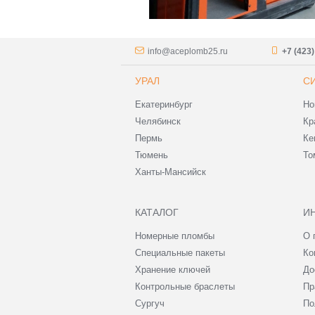
info@aceplomb25.ru
+7 (423
УРАЛ
С
Екатеринбург
Но
Челябинск
Кр
Пермь
Ке
Тюмень
То
Ханты-Мансийск
КАТАЛОГ
И
Номерные пломбы
О 
Специальные пакеты
Ко
Хранение ключей
До
Контрольные браслеты
Пр
Сургуч
По