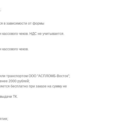
:
ся в зависимости от формы
 кассового чеков. НДС не учитывается.
 кассового чеков.
) или транспортом ООО "АСПЛОМБ-Восток";
енее 2000 рублей;
яется бесплатно при заказе на сумму не
 выдачи ТК.
ятия;