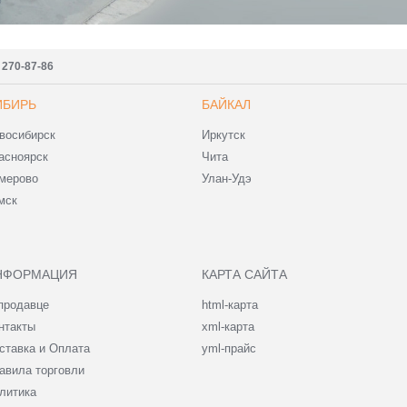
) 270-87-86
ИБИРЬ
БАЙКАЛ
восибирск
Иркутск
асноярск
Чита
мерово
Улан-Удэ
мск
НФОРМАЦИЯ
КАРТА САЙТА
продавце
html-карта
нтакты
xml-карта
ставка и Оплата
yml-прайс
авила торговли
литика