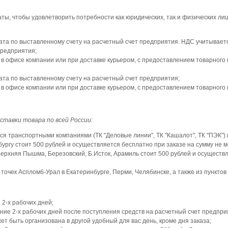
ы, чтобы удовлетворить потребности как юридических, так и физических лиц
ата по выставленному счету на расчетный счет предприятия. НДС учитывает
предприятия;
в офисе компании или при доставке курьером, с предоставлением товарного и
ата по выставленному счету на расчетный счет предприятия;
в офисе компании или при доставке курьером, с предоставлением товарного и
тавки товара по всей России:
ся транспортными компаниями (ТК "Деловые линии", ТК "Кашалот", ТК "ПЭК"
бургу стоит 500 рублей и осуществляется бесплатно при заказе на сумму не м
Верхняя Пышма, Березовский, Б.Исток, Арамиль стоит 500 рублей и осуществл
точек Аспломб-Урал в Екатеринбурге, Перми, Челябинске, а также из пунктов
 2-х рабочих дней;
ение 2-х рабочих дней после поступления средств на расчетный счет предпри
т быть организована в другой удобный для вас день, кроме дня заказа;