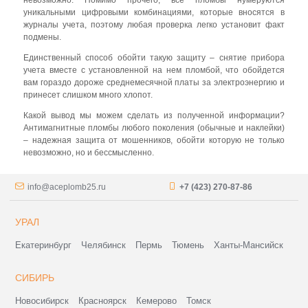
невозможно. Помимо прочего, все пломбы нумеруются
уникальными цифровыми комбинациями, которые вносятся в
журналы учета, поэтому любая проверка легко установит факт
подмены.
Единственный способ обойти такую защиту – снятие прибора
учета вместе с установленной на нем пломбой, что обойдется
вам гораздо дороже среднемесячной платы за электроэнергию и
принесет слишком много хлопот.
Какой вывод мы можем сделать из полученной информации?
Антимагнитные пломбы любого поколения (обычные и наклейки)
– надежная защита от мошенников, обойти которую не только
невозможно, но и бессмысленно.
info@aceplomb25.ru
+7 (423) 270-87-86
УРАЛ
Екатеринбург
Челябинск
Пермь
Тюмень
Ханты-Мансийск
СИБИРЬ
Новосибирск
Красноярск
Кемерово
Томск