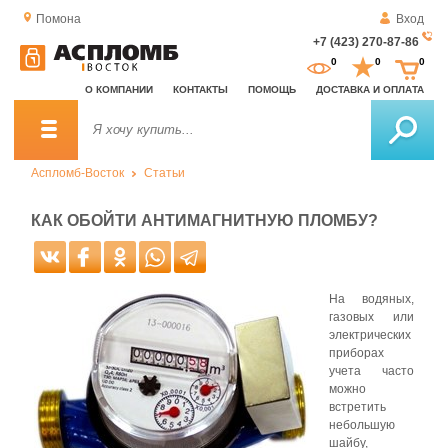
Помона
Вход
+7 (423) 270-87-86
За
0
0
0
о
О КОМПАНИИ
КОНТАКТЫ
ПОМОЩЬ
ДОСТАВКА И ОПЛАТА
зв
Аспломб-Восток
Статьи
КАК ОБОЙТИ АНТИМАГНИТНУЮ ПЛОМБУ?
На водяных,
газовых или
электрических
приборах
учета часто
можно
встретить
небольшую
шайбу,