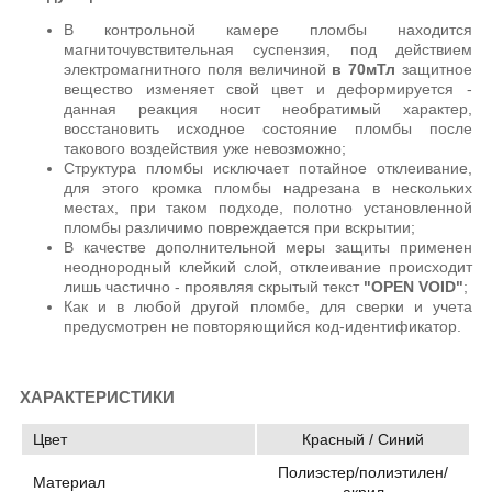
В контрольной камере пломбы находится
магниточувствительная суспензия, под действием
электромагнитного поля величиной
в 70мТл
защитное
вещество изменяет свой цвет и деформируется -
данная реакция носит необратимый характер,
восстановить исходное состояние пломбы после
такового воздействия уже невозможно;
Структура пломбы исключает потайное отклеивание,
для этого кромка пломбы надрезана в нескольких
местах, при таком подходе, полотно установленной
пломбы различимо повреждается при вскрытии;
В качестве дополнительной меры защиты применен
неоднородный клейкий слой, отклеивание происходит
лишь частично - проявляя скрытый текст
"OPEN VOID"
;
Как и в любой другой пломбе, для сверки и учета
предусмотрен не повторяющийся код-идентификатор.
ХАРАКТЕРИСТИКИ
Цвет
Красный / Синий
Полиэстер/полиэтилен/
Материал
акрил